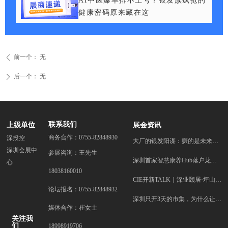
AI中医爆单排不上号？银发族疯抢的
健康密码原来藏在这
前一个：
无
ꄴ
后一个：
无
ꄲ
联系我们
上级单位
展会资讯
商务合作：0755-82848930
深投控
大厂的银发阳谋：赚的是未来家庭消费的总入口？
深圳会展中
参展咨询：王先生
深圳首家智慧康养Hub落户龙岗！
心
18038160010
CIE开新TALK｜深业颐居·坪山专场精彩回顾， 四大科技企业亮剑“智慧康养”！
论坛报名：0755-82848932
深圳只开3天的市集，为什么让全国的子女都在转发？
媒体合作：崔女士
关注我
们
18998919706