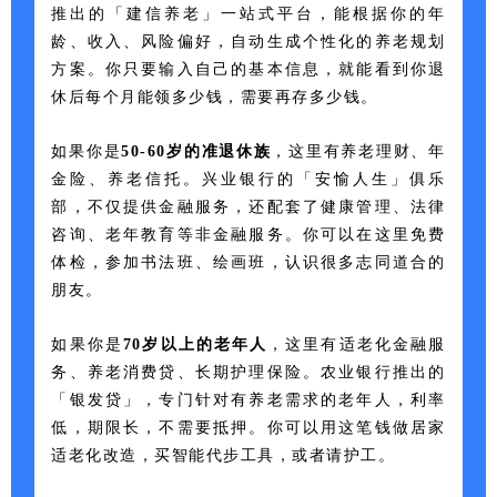
推出的「建信养老」一站式平台，能根据你的年
龄、收入、风险偏好，自动生成个性化的养老规划
方案。你只要输入自己的基本信息，就能看到你退
休后每个月能领多少钱，需要再存多少钱。
如果你是
50-60
岁的准退休族
，这里有养老理财、年
金险、养老信托。兴业银行的「安愉人生」俱乐
部，不仅提供金融服务，还配套了健康管理、法律
咨询、老年教育等非金融服务。你可以在这里免费
体检，参加书法班、绘画班，认识很多志同道合的
朋友。
如果你是
7
0
岁以
上的老年人
，这
里有适老
化金融服
务、养老消费贷、长期护理保险。农
业银行推出的
「
银发贷」
，专门针对有养老需求的老年人，利率
低，期限长，不需要抵押。你可以用这笔钱做居家
适老化改造，买智能代步工具，或者请护工。