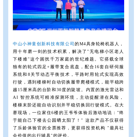
中山小
神童创新科技有
限公司
的M4具身轮椅机器人，
用十年磨一剑的技术积累，解决了"无电梯小区老人
下楼难"这个困扰千万家庭的世纪难题。它搭载全球
独有的轮式四足+履带复合底盘，配合16套自研伺服
系统和8关节动态平衡技术，平路时用轮式实现高效
行驶，遇到楼梯时自动切换履带爬楼模式，能平稳跨
越15厘米高的台阶和30度的陡坡。内置的激光雷达和
AI 智控系统可精准探测环境，主动提醒潜在风险，
楼梯末阶还能自动识别并平稳切换回行驶模式。在大
赛现场，一位家住6楼的王爷爷体验后激动地说："终
于能自己下楼去公园晒太阳了！" 这款产品不仅获得
了乐龄体验官的全票推荐，更获得投资机构 "最具社
会价值的出行辅具"的评价。